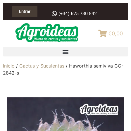
Entrar
(+34) 625 730 842
€0,00
Inicio
/
Cactus y Suculentas
/ Haworthia semiviva CG-
2842-s