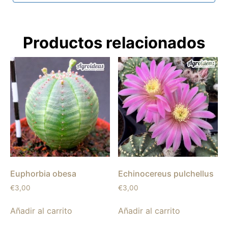
Productos relacionados
Euphorbia obesa
Echinocereus pulchellus
€
3,00
€
3,00
Añadir al carrito
Añadir al carrito