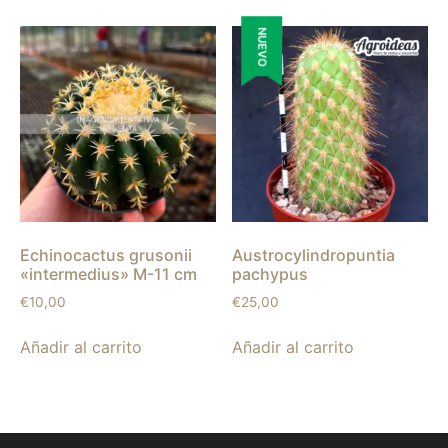
NUEVO
Echinocactus grusonii
Austrocylindropuntia
«intermedius» M-11 cm
pachypus
€
10,00
€
25,00
Añadir al carrito
Añadir al carrito