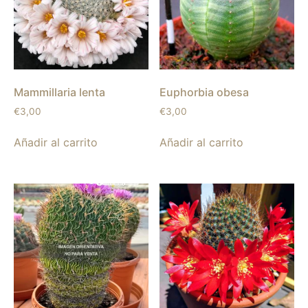
Mammillaria lenta
Euphorbia obesa
€
3,00
€
3,00
Añadir al carrito
Añadir al carrito