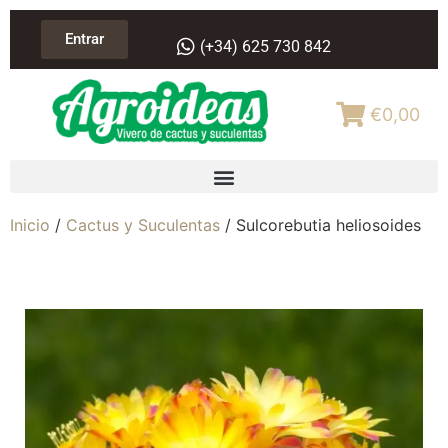
Entrar
(+34) 625 730 842
€0,00
Inicio
/
Cactus y Suculentas
/ Sulcorebutia heliosoides