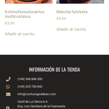
Echinofossulocactus
Rebutia fulviseta
multicostatus
€
3,00
€
3,00
Añadir al carrito
Añadir al carrito
INFORMACIÓN DE LA TIENDA
(+34) 968 846 300
(+34) 625 730 842
info@cactusagroideas.com
Carril de La Cierva 6-A
Esq. con Carretera de la Fuensanta