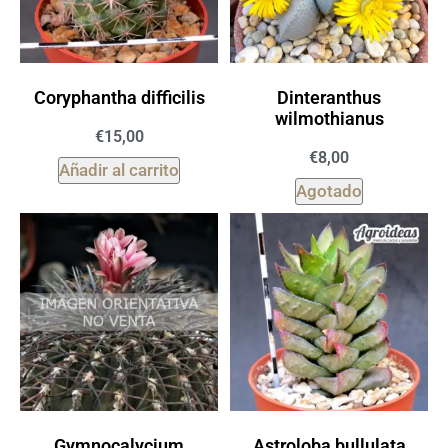
Coryphantha difficilis
Dinteranthus
wilmothianus
€
15,00
€
8,00
Añadir al carrito
Agotado
Gymnocalycium
Astroloba bullulata