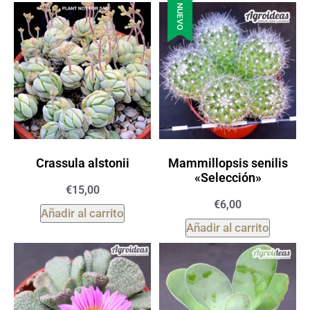
NUEVO
Crassula alstonii
Mammillopsis senilis
«Selección»
€
15,00
€
6,00
Añadir al carrito
Añadir al carrito