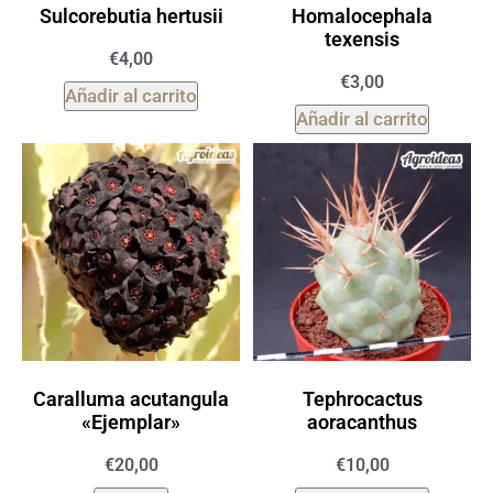
Sulcorebutia hertusii
Homalocephala
texensis
€
4,00
€
3,00
Añadir al carrito
Añadir al carrito
Caralluma acutangula
Tephrocactus
«Ejemplar»
aoracanthus
€
20,00
€
10,00