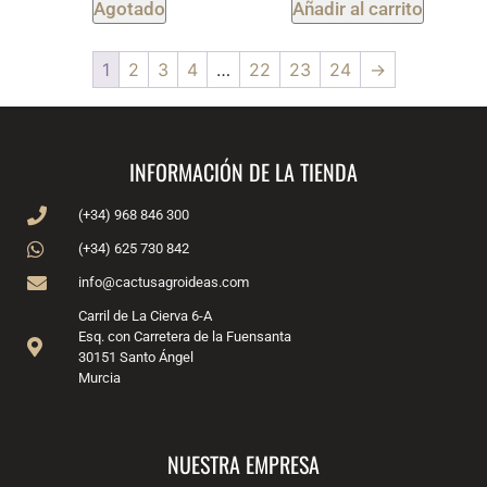
Agotado
Añadir al carrito
1
2
3
4
…
22
23
24
→
INFORMACIÓN DE LA TIENDA
(+34) 968 846 300
(+34) 625 730 842
info@cactusagroideas.com
Carril de La Cierva 6-A
Esq. con Carretera de la Fuensanta
30151 Santo Ángel
Murcia
NUESTRA EMPRESA