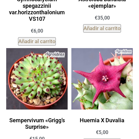
spegazzinii
«ejemplar»
var.horizzonthalonium
€
35,00
VS107
Añadir al carrito
€
6,00
Añadir al carrito
Sempervivum «Grigg’s
Huernia X Duvalia
Surprise»
€
5,00
€
15,00