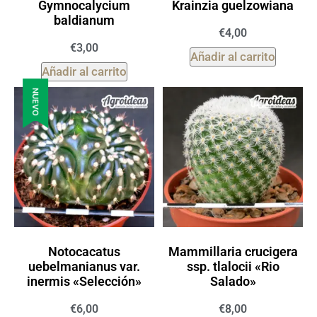
Gymnocalycium
Krainzia guelzowiana
baldianum
€
4,00
€
3,00
Añadir al carrito
Añadir al carrito
NUEVO
Notocacatus
Mammillaria crucigera
uebelmanianus var.
ssp. tlalocii «Rio
inermis «Selección»
Salado»
€
6,00
€
8,00