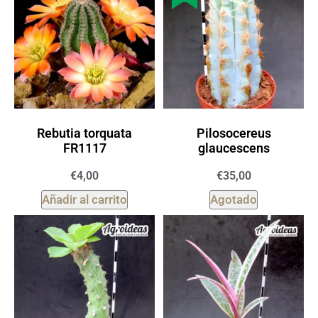
Rebutia torquata
Pilosocereus
FR1117
glaucescens
€
4,00
€
35,00
Añadir al carrito
Agotado