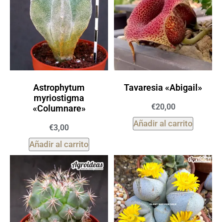
Astrophytum
Tavaresia «Abigail»
myriostigma
€
20,00
«Columnare»
Añadir al carrito
€
3,00
Añadir al carrito