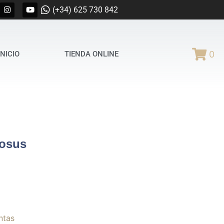
(+34) 625 730 842
0
INICIO
TIENDA ONLINE
cosus
ntas