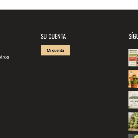
SU CUENTA
SÍG
Mi cuenta
tros