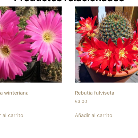
a winteriana
Rebutia fulviseta
€
3,00
 al carrito
Añadir al carrito