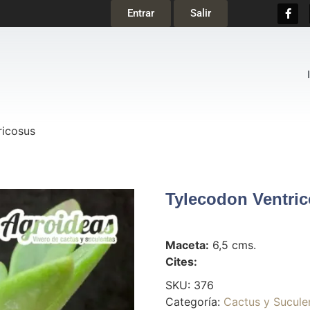
Entrar
Salir
ricosus
Tylecodon Ventri
Maceta:
6,5 cms.
Cites:
SKU:
376
Categoría:
Cactus y Sucule