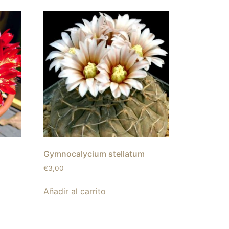
Gymnocalycium stellatum
€
3,00
Añadir al carrito