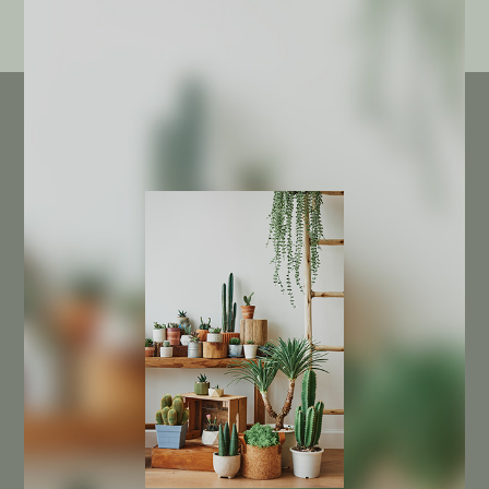
INFORMACIÓN DE LA TIENDA
(+34) 968 846 300
(+34) 625 730 842
info@cactusagroideas.com
Carril de La Cierva 6-A
Esq. con Carretera de la Fuensanta
30151 Santo Ángel
Murcia
NUESTRA EMPRESA
Sobre nosotros