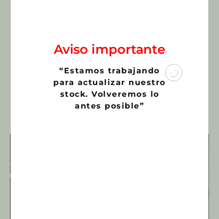
Maceta:
6,5 cms.
Cites:
Cites B
SKU:
759
Aviso importante
Categoría:
Cactus y Suculentas
“Estamos trabajando
€
3,00
para actualizar nuestro
stock. Volveremos lo
antes posible”
Productos relacionados