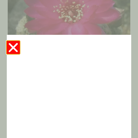
Sulcorebutia Gemmae Aff. 248
«Pampa Grande»