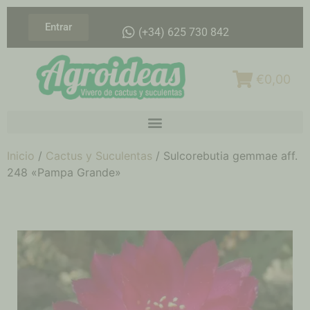
Entrar
(+34) 625 730 842
€0,00
Inicio
/
Cactus y Suculentas
/ Sulcorebutia gemmae aff.
248 «Pampa Grande»