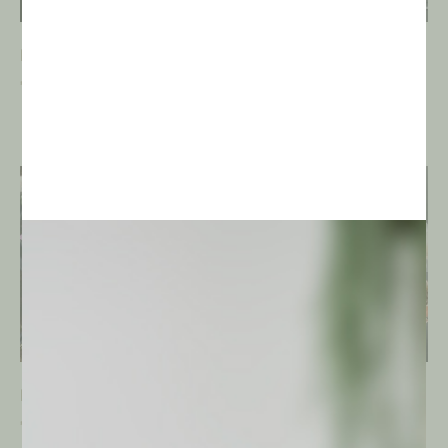
Notocactus buiningii
Notocactus
uebelmanianus
€
3,00
€
3,00
Echinocereus pulchellus
Puna bonnieae
€
3,00
€
6,00