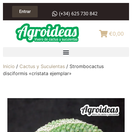
Entrar
(+34) 625 730 842
€0,00
Inicio
/
Cactus y Suculentas
/ Strombocactus
disciformis «cristata ejemplar»