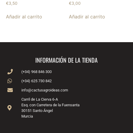
€
3,50
€
3,00
Añadir al carrito
Añadir al carrito
INFORMACIÓN DE LA TIENDA
(+34) 968 846 300
(+34) 625 730 842
info@cactusagroideas.com
Carril de La Cierva 6-A
Esq. con Carretera de la Fuensanta
30151 Santo Ángel
Murcia