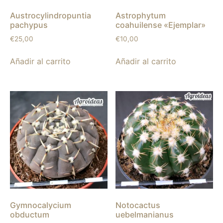
Austrocylindropuntia
Astrophytum
pachypus
coahuilense «Ejemplar»
€
25,00
€
10,00
Añadir al carrito
Añadir al carrito
Gymnocalycium
Notocactus
obductum
uebelmanianus