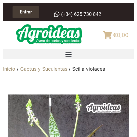
Entrar
(+34) 625 730 842
€0,00
Inicio
/
Cactus y Suculentas
/ Scilla violacea