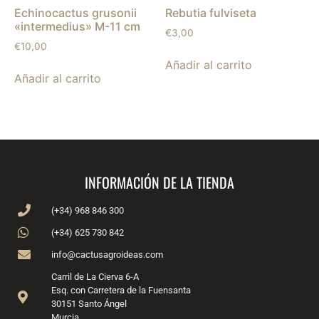
Echinocactus grusonii
Rebutia fulviseta
«intermedius» M-11 cm
€
3,00
€
10,00
Añadir al carrito
Añadir al carrito
INFORMACIÓN DE LA TIENDA
(+34) 968 846 300
(+34) 625 730 842
info@cactusagroideas.com
Carril de La Cierva 6-A
Esq. con Carretera de la Fuensanta
30151 Santo Ángel
Murcia