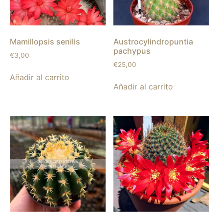
Mamillopsis senilis
Austrocylindropuntia
pachypus
€
3,00
€
25,00
Añadir al carrito
Añadir al carrito