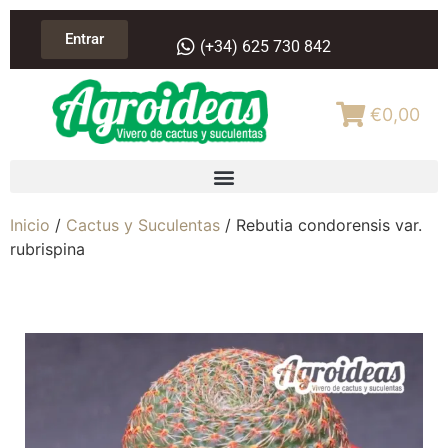
Entrar
(+34) 625 730 842
€0,00
Inicio
/
Cactus y Suculentas
/ Rebutia condorensis var.
rubrispina