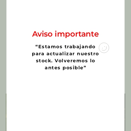
Cubiformis
Maceta:
6,5 cms.
Cites:
No Cites
Aviso importante
¿La foto se corresponde con el producto?:
Si
Categoría:
Cactus y Suculentas
“Estamos trabajando
para actualizar nuestro
€
95,00
stock. Volveremos lo
antes posible”
Productos relacionados