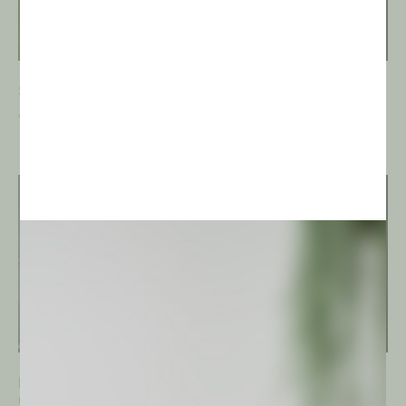
Sulcorebutia heliosoides
Notocactus buiningii
€
4,00
€
3,00
Notocactus
Matucana madisoniorum
uebelmanianus
«Flor blanca»