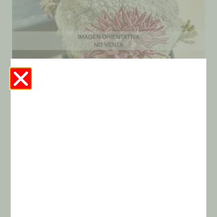
Pseudolithos Migiurtinus X