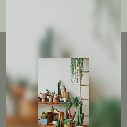
€
3,00
€
3,00
INFORMACIÓN DE LA TIENDA
(+34) 968 846 300
(+34) 625 730 842
info@cactusagroideas.com
Carril de La Cierva 6-A
Esq. con Carretera de la Fuensanta
30151 Santo Ángel
Murcia
NUESTRA EMPRESA