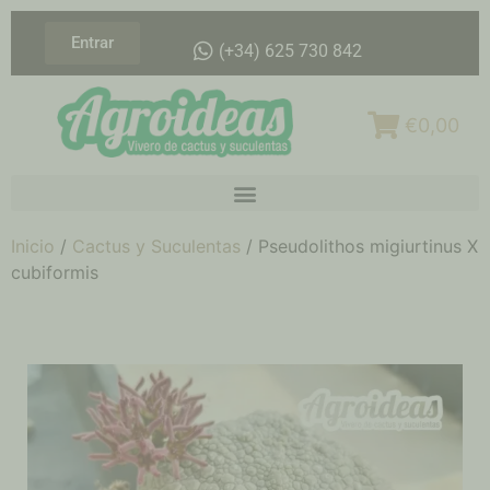
Entrar
(+34) 625 730 842
€0,00
Inicio
/
Cactus y Suculentas
/ Pseudolithos migiurtinus X
cubiformis