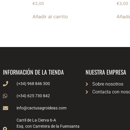
€
3,00
€
3,00
Añadir al carrito
Añadir
INFORMACIÓN DE LA TIENDA
NUESTRA EMPRESA
(+34) 968 846 300
Sobre nosotros
Contacta con noso
(+34) 625 730 842
info@cactusagroideas.com
Carril de La Cierva 6-A
Esq. con Carretera de la Fuensanta