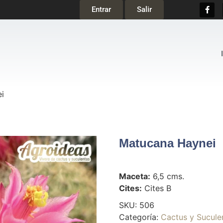
Entrar
Salir
i
Matucana Haynei
Maceta:
6,5 cms.
Cites:
Cites B
SKU:
506
Categoría:
Cactus y Sucule