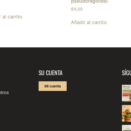
pseudoragonesi
€
4,00
 al carrito
Añadir al carrito
SU CUENTA
SÍG
Mi cuenta
tros