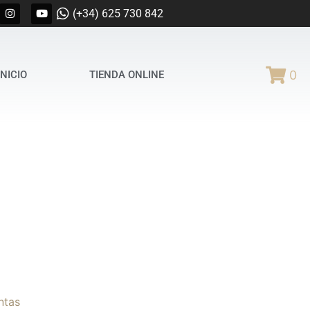
(+34) 625 730 842
0
INICIO
TIENDA ONLINE
ntas