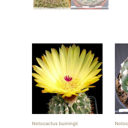
Notocactus buiningii
Notoc