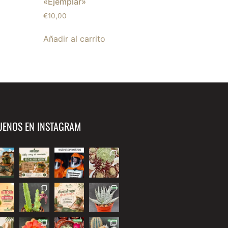
«Ejemplar»
€
10,00
Añadir al carrito
UENOS EN INSTAGRAM