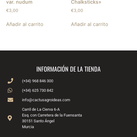
var. nudum
Chalksticks»
€
3,00
€
3,00
Añadir al carrito
Añadir al carrito
INFORMACIÓN DE LA TIENDA
(+34) 968 846 300
(+34) 625 730 842
info@cactusagroideas.com
Carril de La Cierva 6-A
Esq. con Carretera de la Fuensanta
30151 Santo Ángel
Murcia