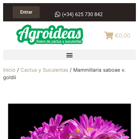
Entrar
(+34) 625 730 842
€0,00
Inicio
/
Cactus y Suculentas
/ Mammillaria saboae v.
goldii