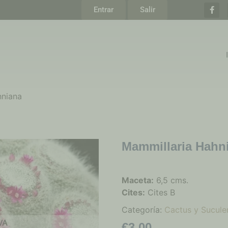
Entrar
Salir
hniana
Mammillaria Hahn
Maceta:
6,5 cms.
Cites:
Cites B
Categoría:
Cactus y Sucule
€
3,00