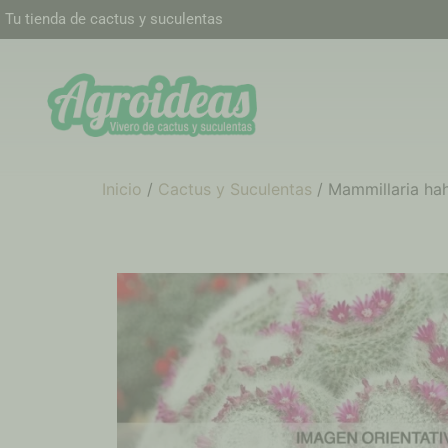
Tu tienda de cactus y suculentas
Inicio
/
Cactus y Suculentas
/ Mammillaria ha