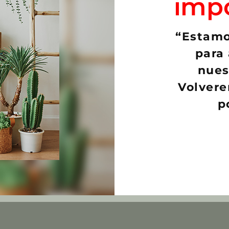
imp
“Estamo
para 
nues
Volvere
p
ana madisoniorum «Flor
Euphorbia obesa
a»
€
3,00