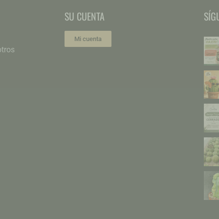
SU CUENTA
SÍG
Mi cuenta
tros