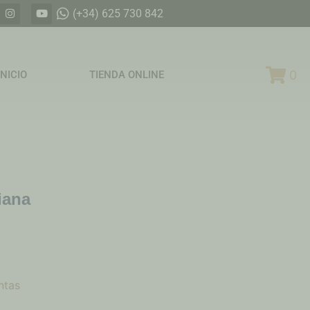
(+34) 625 730 842
0
INICIO
TIENDA ONLINE
iana
ntas