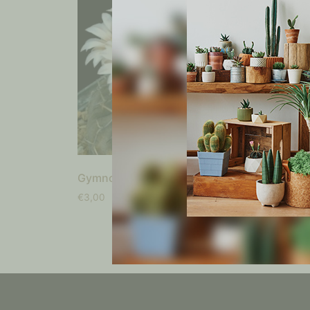
Gymnocalycium stellatum
Matuc
blanc
€
3,00
€
3,00