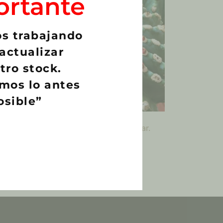
ortante
s trabajando
actualizar
tro stock.
mos lo antes
osible”
Ferocactus glaucescens var.
nudum
€
3,00