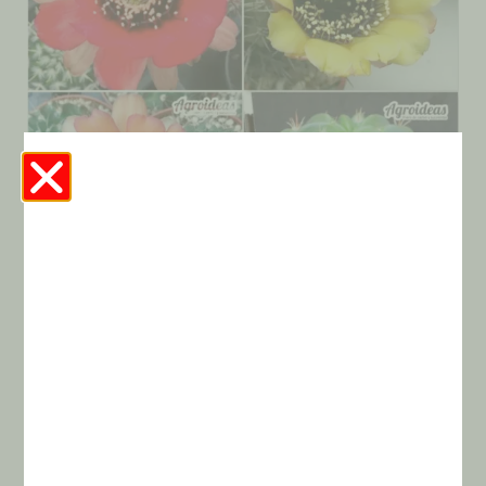
Lobivia Jajoiana «nigrostoma»