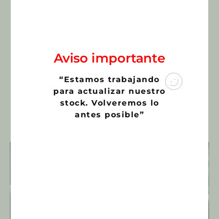
Maceta:
6,5 cms.
Cites:
SKU:
672
Aviso importante
Categoría:
Cactus y Suculentas
€
3,00
“Estamos trabajando
para actualizar nuestro
stock. Volveremos lo
antes posible”
Productos relacionados