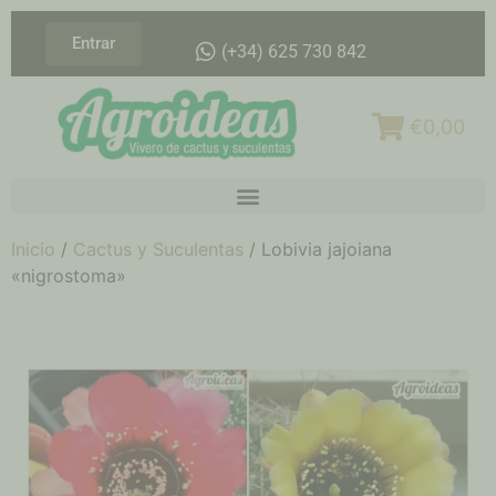
Entrar
(+34) 625 730 842
€0,00
Inicio
/
Cactus y Suculentas
/ Lobivia jajoiana
«nigrostoma»