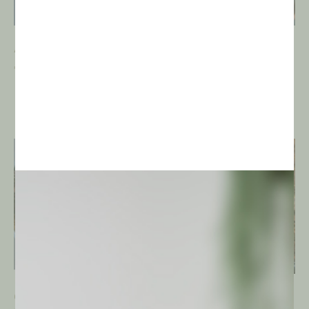
Avonia vespertina
Notocactus
uebelmanianus var.
€
15,00
inermis
€
3,00
Gymnocalycium
Gymnocalycium