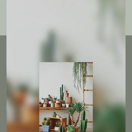
denudatum v. angulatum
pseudoragonesi
€
3,00
€
4,00
INFORMACIÓN DE LA TIENDA
(+34) 968 846 300
(+34) 625 730 842
info@cactusagroideas.com
Carril de La Cierva 6-A
Esq. con Carretera de la Fuensanta
30151 Santo Ángel
Murcia