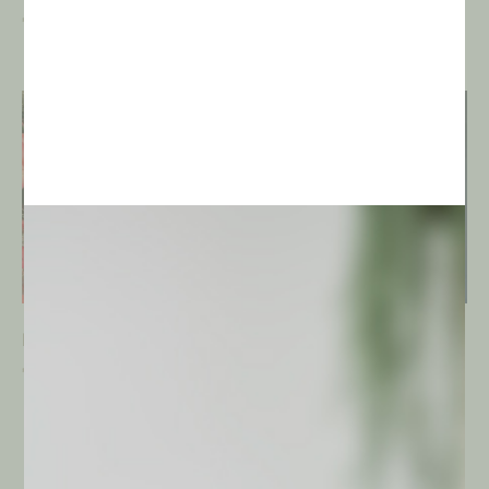
€
10,00
€
3,00
NUEVO
Mamillopsis senilis
Austrocylindropuntia
pachypus
€
3,00
€
25,00