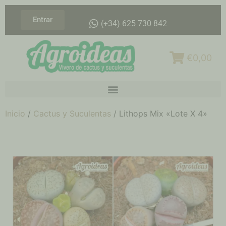
Entrar
(+34) 625 730 842
€0,00
Inicio
/
Cactus y Suculentas
/ Lithops Mix «Lote X 4»