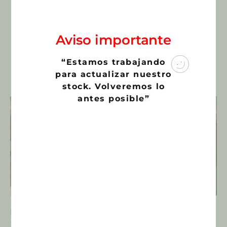
SKU:
427
Categoría:
Cactus y Suculentas
€
10,00
Aviso importante
“Estamos trabajando
para actualizar nuestro
Productos relacionados
stock. Volveremos lo
antes posible”
Echinocactus grusonii
Gymnocalycium
«intermedius» M-11 cm
denudatum v. angulatum