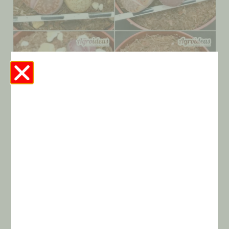
Lithops Mix «Lote X 4»
Maceta:
6,5 cms.
Cites:
No Cites
¿La foto se corresponde con el producto?:
Si