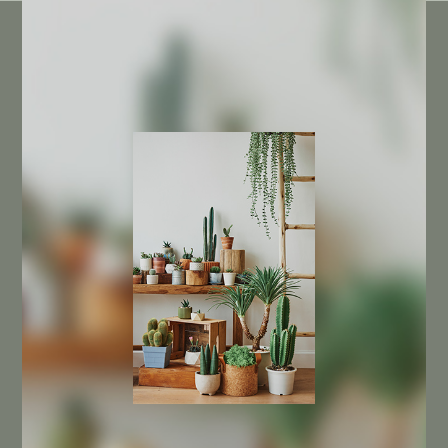
INFORMACIÓN DE LA TIENDA
(+34) 968 846 300
(+34) 625 730 842
info@cactusagroideas.com
Carril de La Cierva 6-A
Esq. con Carretera de la Fuensanta
30151 Santo Ángel
Murcia
NUESTRA EMPRESA
Sobre nosotros
Contacta con nosotros
SU CUENTA