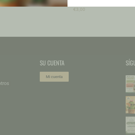
blanca»
€
3,00
SU CUENTA
SÍG
Mi cuenta
tros