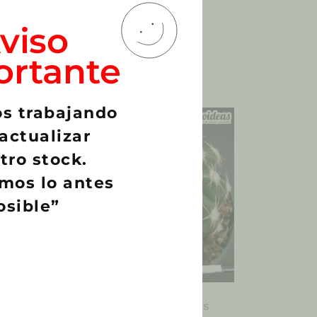
viso
ortante
s trabajando
actualizar
tro stock.
mos lo antes
osible”
Flor
Notocactus uebelmanianus