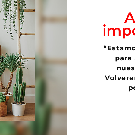
A
imp
Productos relacionados
“Estamo
para 
nues
Volvere
p
rbia obesa
Matucana madisoniorum «