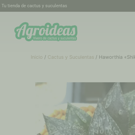
Tu tienda de cactus y suculentas
Inicio
/
Cactus y Suculentas
/ Haworthia «Shi