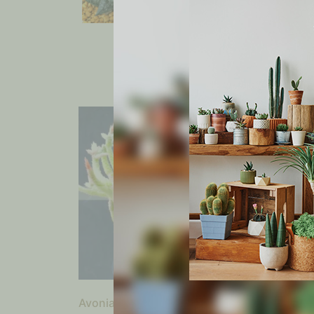
Avonia vespertina
Eupho