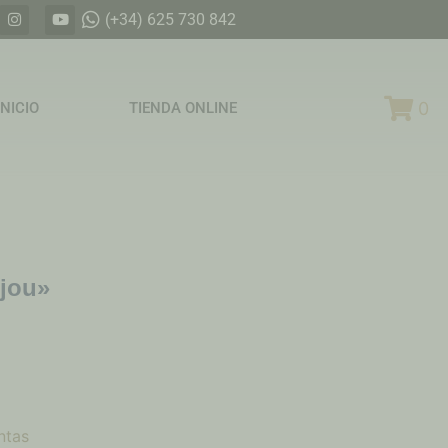
(+34) 625 730 842
0
INICIO
TIENDA ONLINE
njou»
ntas