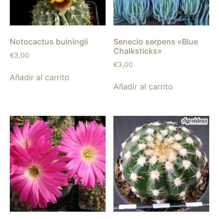
Notocactus buiningii
Senecio serpens «Blue
Chalksticks»
€
3,00
€
3,00
Añadir al carrito
Añadir al carrito