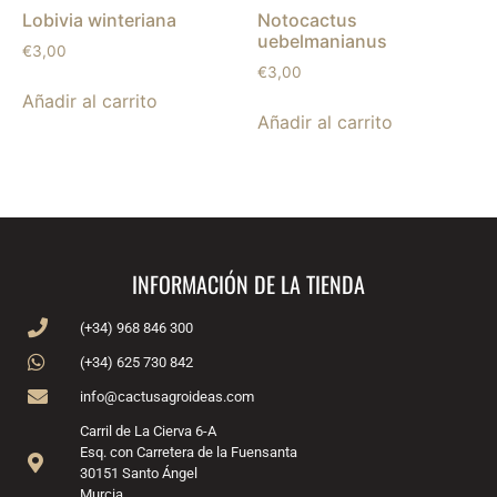
Lobivia winteriana
Notocactus
uebelmanianus
€
3,00
€
3,00
Añadir al carrito
Añadir al carrito
INFORMACIÓN DE LA TIENDA
(+34) 968 846 300
(+34) 625 730 842
info@cactusagroideas.com
Carril de La Cierva 6-A
Esq. con Carretera de la Fuensanta
30151 Santo Ángel
Murcia