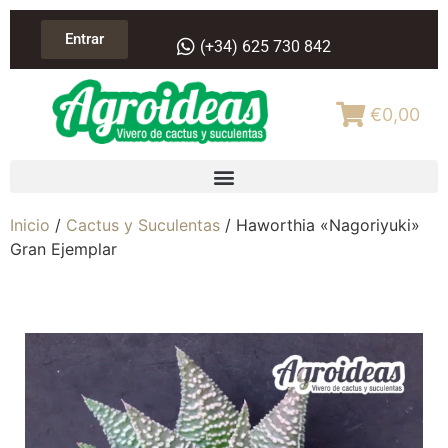
Entrar
(+34) 625 730 842
€0,00
Inicio
/
Cactus y Suculentas
/ Haworthia «Nagoriyuki»
Gran Ejemplar