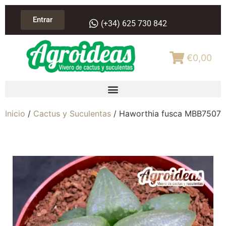
Entrar
(+34) 625 730 842
€0,00
Inicio
/
Cactus y Suculentas
/ Haworthia fusca MBB7507