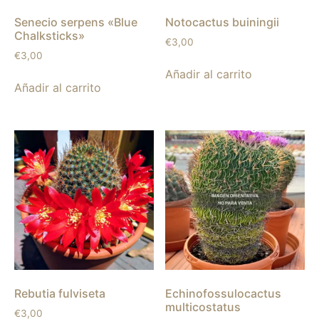
Senecio serpens «Blue
Notocactus buiningii
Chalksticks»
€
3,00
€
3,00
Añadir al carrito
Añadir al carrito
Rebutia fulviseta
Echinofossulocactus
multicostatus
€
3,00