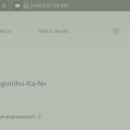
(+34) 625 730 842
0
INICIO
TIENDA ONLINE
agunihu-Ka-N»
on el producto?:
Si