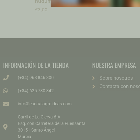
nudum
€
4,00
€
3,00
INFORMACIÓN DE LA TIENDA
NUESTRA EMPRESA
(+34) 968 846 300
Sobre nosotros
Contacta con noso
(+34) 625 730 842
info@cactusagroideas.com
Carril de La Cierva 6-A
Esq. con Carretera de la Fuensanta
30151 Santo Ángel
Murcia