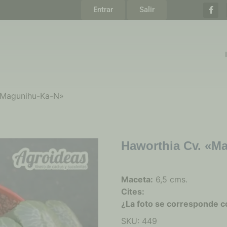
Entrar
Salir
«Magunihu-Ka-N»
Haworthia Cv. «M
Maceta:
6,5 cms.
Cites:
¿La foto se corresponde c
SKU:
449