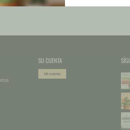
€
25,00
SU CUENTA
SÍG
Mi cuenta
tros