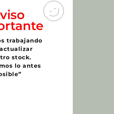
viso
ortante
s trabajando
actualizar
tro stock.
mos lo antes
osible”
hypus