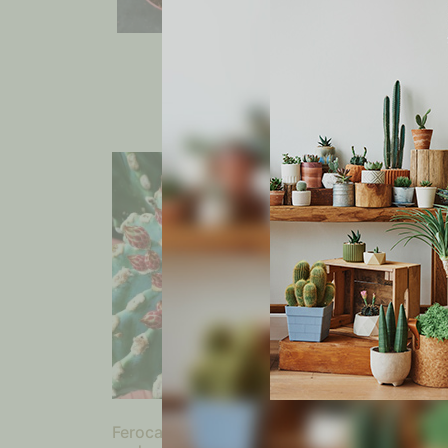
Ferocactus glaucescens var.
Sulco