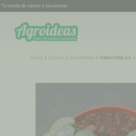
Tu tienda de cactus y suculentas
Inicio
/
Cactus y Suculentas
/ Haworthia cv. 