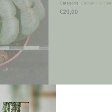
Categoría:
Cactus y Sucule
€
20,00