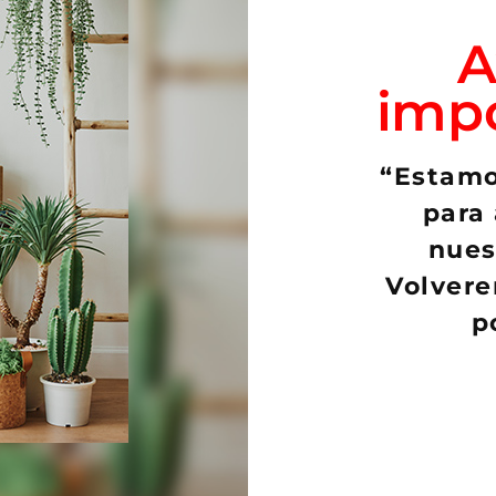
A
imp
Productos relacionados
“Estamo
NUEVO
para 
nues
Volvere
p
rebutia heliosoides
Austrocylindropuntia pac