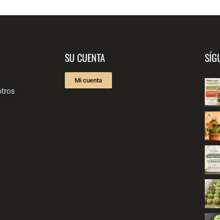
SU CUENTA
SÍG
Mi cuenta
tros