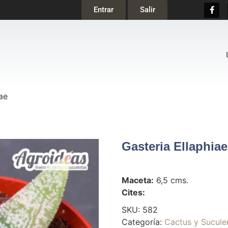
Entrar
Salir
ae
Gasteria Ellaphiae
Maceta:
6,5 cms.
Cites:
SKU:
582
Categoría:
Cactus y Sucule