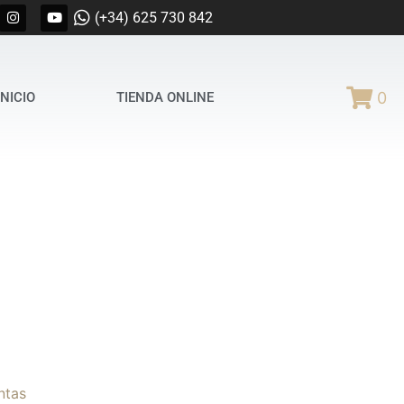
(+34) 625 730 842
0
INICIO
TIENDA ONLINE
ntas