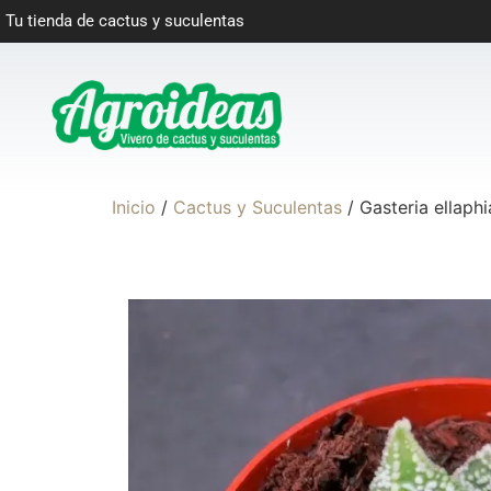
Tu tienda de cactus y suculentas
Inicio
/
Cactus y Suculentas
/ Gasteria ellaphi