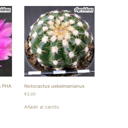
s PHA
Notocactus uebelmanianus
€
3,00
Añadir al carrito