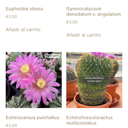
Euphorbia obesa
Gymnocalycium
denudatum v. angulatum
€
3,00
€
3,00
Añadir al carrito
Añadir al carrito
Echinocereus pulchellus
Echinofossulocactus
multicostatus
€
3,00