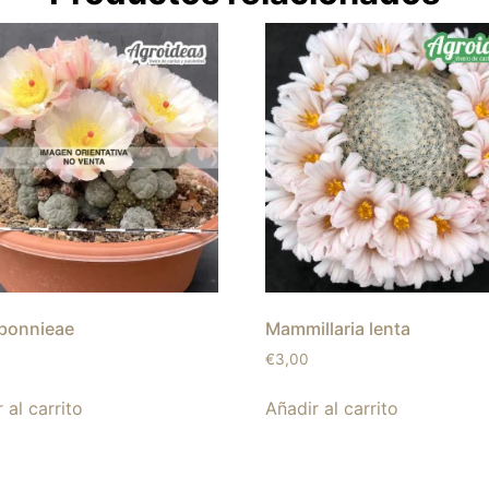
bonnieae
Mammillaria lenta
€
3,00
 al carrito
Añadir al carrito