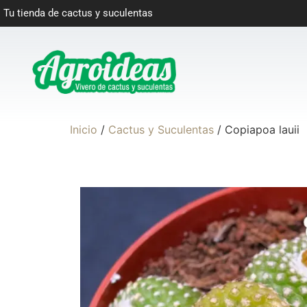
Tu tienda de cactus y suculentas
Inicio
/
Cactus y Suculentas
/ Copiapoa lauii