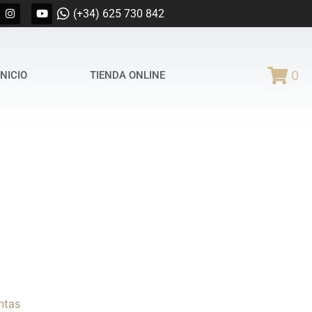
(+34) 625 730 842
0
INICIO
TIENDA ONLINE
ntas