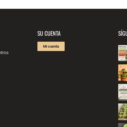
SU CUENTA
SÍG
Mi cuenta
tros