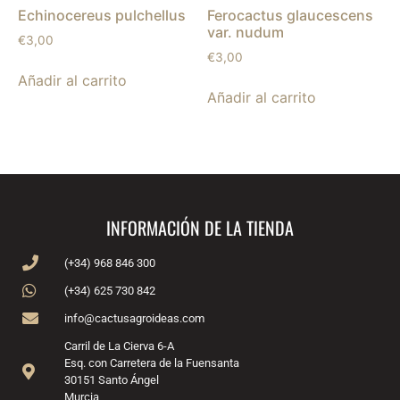
Echinocereus pulchellus
Ferocactus glaucescens
var. nudum
€
3,00
€
3,00
Añadir al carrito
Añadir al carrito
INFORMACIÓN DE LA TIENDA
(+34) 968 846 300
(+34) 625 730 842
info@cactusagroideas.com
Carril de La Cierva 6-A
Esq. con Carretera de la Fuensanta
30151 Santo Ángel
Murcia