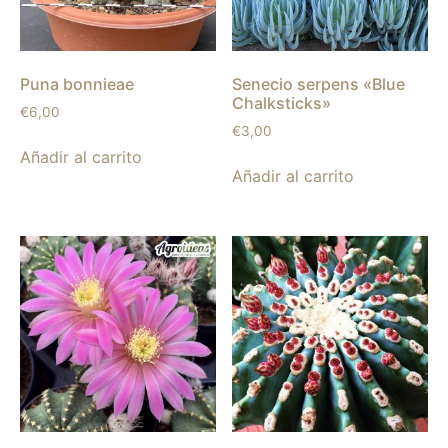
Puna bonnieae
Senecio serpens «Blue
Chalksticks»
€
6,00
€
3,00
Añadir al carrito
Añadir al carrito