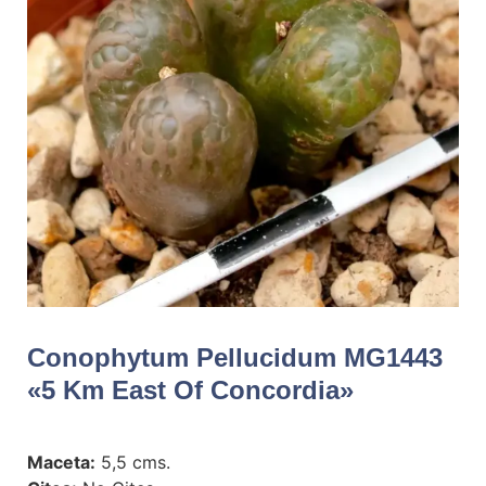
Conophytum Pellucidum MG1443
«5 Km East Of Concordia»
Maceta:
5,5 cms.