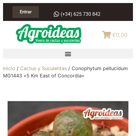
Entrar
(+34) 625 730 842
€0,00
Inicio
/
Cactus y Suculentas
/ Conophytum pellucidum
MG1443 «5 Km East of Concordia»