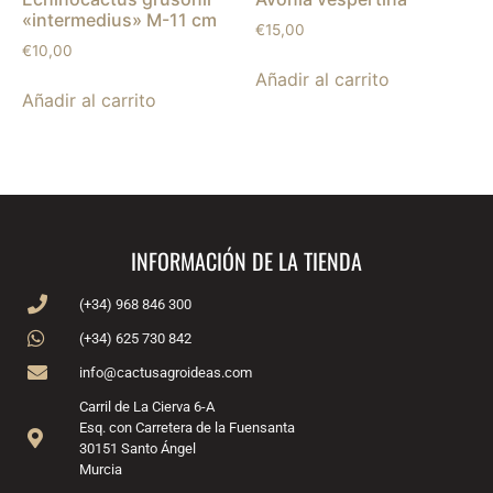
«intermedius» M-11 cm
€
15,00
€
10,00
Añadir al carrito
Añadir al carrito
INFORMACIÓN DE LA TIENDA
(+34) 968 846 300
(+34) 625 730 842
info@cactusagroideas.com
Carril de La Cierva 6-A
Esq. con Carretera de la Fuensanta
30151 Santo Ángel
Murcia