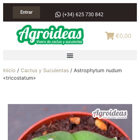
Entrar
(+34) 625 730 842
€0,00
Inicio
/
Cactus y Suculentas
/ Astrophytum nudum
«tricostatum»