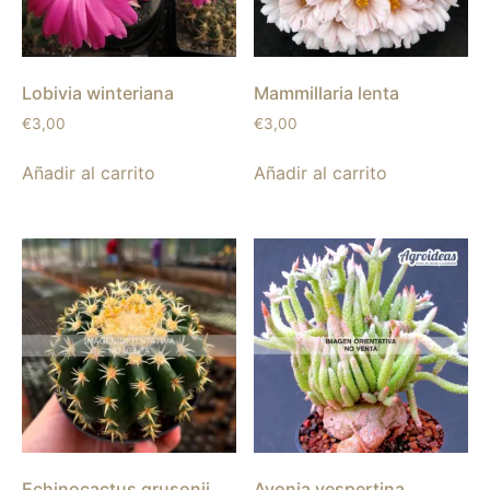
Lobivia winteriana
Mammillaria lenta
€
3,00
€
3,00
Añadir al carrito
Añadir al carrito
Echinocactus grusonii
Avonia vespertina