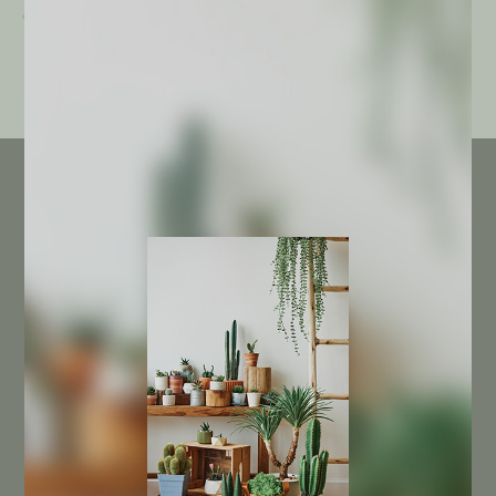
pachypus
€
3,00
€
25,00
INFORMACIÓN DE LA TIENDA
(+34) 968 846 300
(+34) 625 730 842
info@cactusagroideas.com
Carril de La Cierva 6-A
Esq. con Carretera de la Fuensanta
30151 Santo Ángel
Murcia