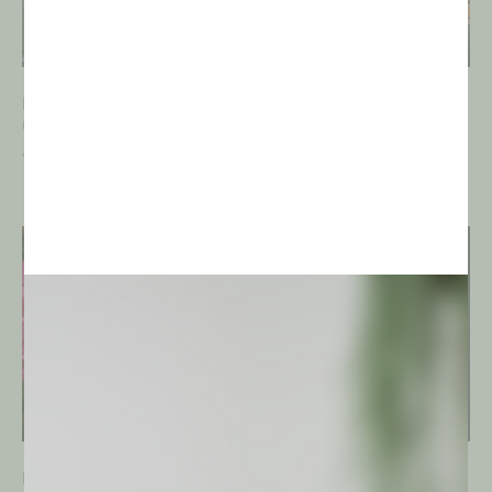
Notocactus
Puna bonnieae
uebelmanianus
€
6,00
€
3,00
NUEVO
Lobivia winteriana
Austrocylindropuntia