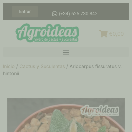
Entrar
(+34) 625 730 842
€0,00
Inicio
/
Cactus y Suculentas
/ Ariocarpus fissuratus v.
hintonii