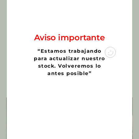
Maceta:
6,5 cms.
Cites:
Cites A
¿La foto se corresponde con el producto?:
Si
Aviso importante
SKU:
766
Categoría:
Cactus y Suculentas
“Estamos trabajando
€
20,00
para actualizar nuestro
stock. Volveremos lo
antes posible”
Productos relacionados