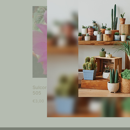
Sulcorebutia naunacaensis PHA
Mamill
505
€
3,00
€
3,00