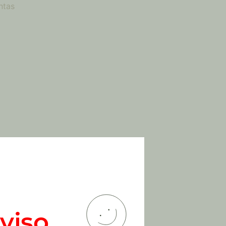
ntas
viso