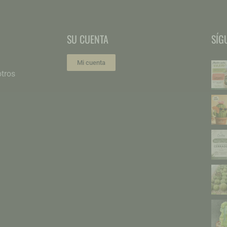
SU CUENTA
SÍG
Mi cuenta
tros