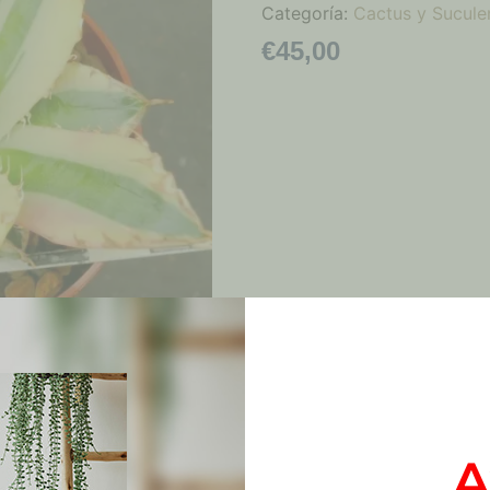
Categoría:
Cactus y Sucule
€
45,00
A
Productos relacionados