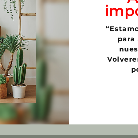
imp
NUEVO
“Estamo
para 
nues
Volvere
p
opsis senilis
Austrocylindropuntia pac
€
25,00