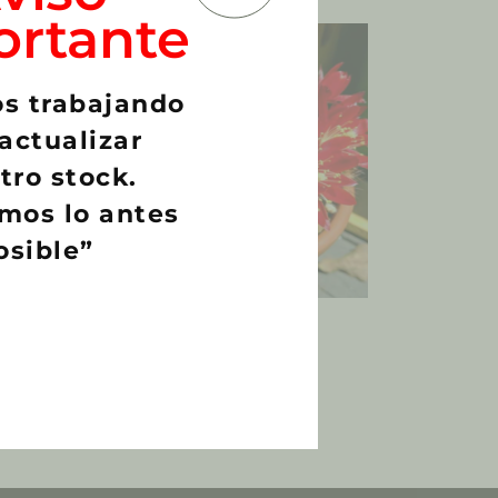
ortante
s trabajando
actualizar
tro stock.
mos lo antes
osible”
hypus
Rebutia fulviseta
€
3,00