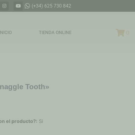
(+34) 625 730 842
0
INICIO
TIENDA ONLINE
Snaggle Tooth»
on el producto?:
Si